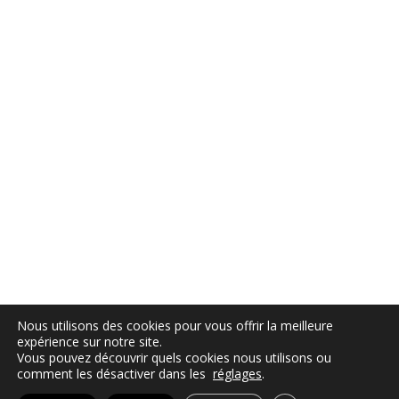
Nous utilisons des cookies pour vous offrir la meilleure
© 2026 Am Slam Flam. Created for free using
expérience sur notre site.
WordPress and
Colibri
Vous pouvez découvrir quels cookies nous utilisons ou
comment les désactiver dans les
réglages
.