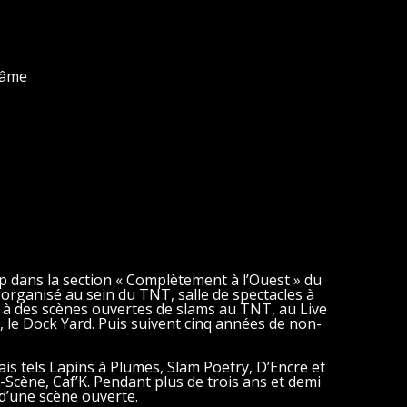
blâme
 dans la section « Complètement à l’Ouest » du
g organisé au sein du TNT, salle de spectacles à
pé à des scènes ouvertes de slams au TNT, au Live
), le Dock Yard. Puis suivent cinq années de non-
ais tels Lapins à Plumes, Slam Poetry, D’Encre et
-Scène, Caf’K. Pendant plus de trois ans et demi
 d’une scène ouverte.