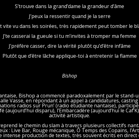
S’trouve dans la grand’dame la grandeur d’âme
J’peux la ressentir quand je la serre
t vite vu dans les soirées, très rapidement peut tomber le 
J’te casserai la gueule si tu m’invites à tromper ma femme
J’préfère casser, dire la vérité plutôt qu’d’être infâme
Plutôt que d’être lâche applique-toi à entretenir la flamme
Bishop
antaise, Bishop a commencé paradoxalement par le stand-up
 Salle Vasse, en répondant à un appel à candidatures, castin
mations radios sur Prun’ (radio étudiante nantaise), partici
fé (aujourd’hui disparu), l’Embarcadère (aujourd’hui le Caf’K
activité artistique.
 reprend le chemin du slam à travers plusieurs collectifs nant
eux : Live Bar, Rouge mécanique, Ô Temps des Copains, l’Art
ne intense production de textes, très souvent écrits en direct