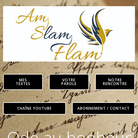
Aller
au
contenu
MES
VOTRE
NOTRE
TEXTES
PAROLE
RENCONTRE
CHAÎNE YOUTUBE
ABONNEMENT / CONTACT
Ode au bonheur