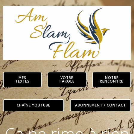
Aller
au
contenu
MES
VOTRE
NOTRE
TEXTES
PAROLE
RENCONTRE
CHAÎNE YOUTUBE
ABONNEMENT / CONTACT
Ca ne rime à rien