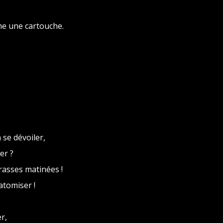
me une cartouche.
 se dévoiler,
er ?
grasses matinées !
 atomiser !
er,