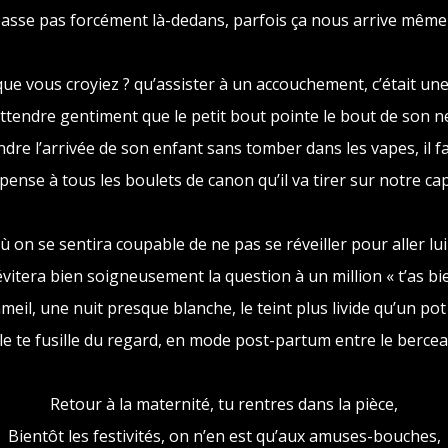
asse pas forcément là-dedans, parfois ça nous arrive même d
que vous croyiez ? qu’assister à un accouchement, c’était une
ttendre gentiment que le petit bout pointe le bout de son n
ndre l’arrivée de son enfant sans tomber dans les vapes, il fa
ense à tous les boulets de canon qu’il va tirer sur notre capi
ù on se sentira coupable de ne pas se réveiller pour aller lu
itera bien soigneusement la question à un million « t’as bi
eil, une nuit presque blanche, le teint plus livide qu’un po
e te fusille du regard, en mode post-partum entre le berceau 
Retour à la maternité, tu rentres dans la pièce,
Bientôt les festivités, on n’en est qu’aux amuses-bouches,