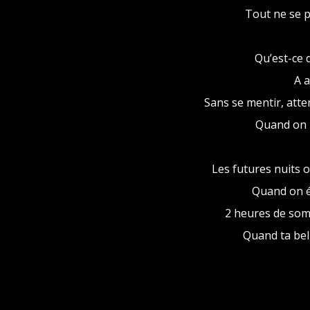
Tout ne se p
Qu’est-ce 
A a
Sans se mentir, atte
Quand on p
Les futures nuits o
Quand on év
2 heures de somm
Quand ta bell