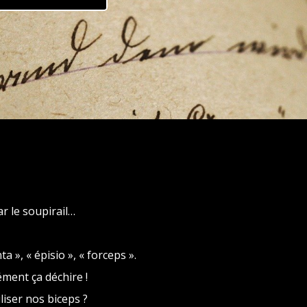
ar le soupirail…
», « épisio », « forceps ».
ent ça déchire !
iser nos biceps ?