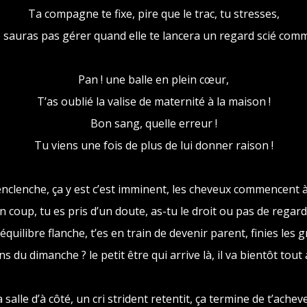
Ta compagne te fixe, pire que le trac, tu stresses,
e sauras pas gérer quand elle te lancera un regard scié com
Pan ! une balle en plein cœur,
T’as oublié la valise de maternité à la maison !
Bon sang, quelle erreur !
Tu viens une fois de plus de lui donner raison !
’enclenche, ça y est c’est imminent, les cheveux commencent à
n coup, tu es pris d’un doute, as-tu le droit ou pas de regard
quilibre flanche, t’es en train de devenir parent, finies les 
ins du dimanche ? le petit être qui arrive là, il va bientôt tout
 salle d’à côté, un cri strident retentit, ça termine de t’achev