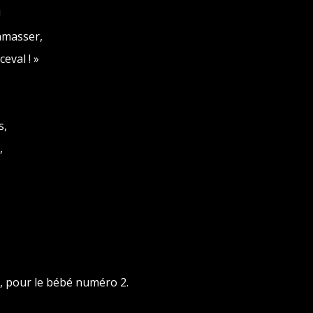
!
ramasser,
eval ! »
s,
,
, pour le bébé numéro 2.