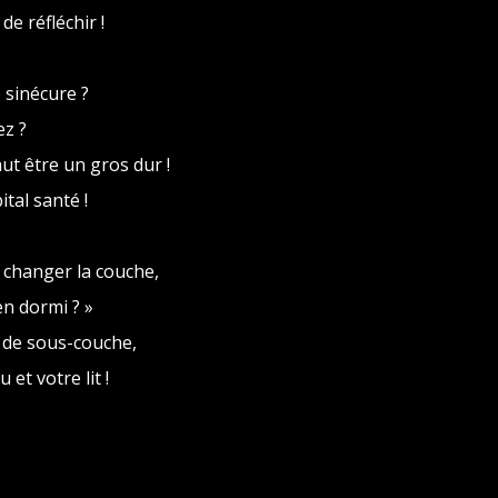
e réfléchir !
 sinécure ?
ez ?
ut être un gros dur !
tal santé !
i changer la couche,
en dormi ? »
t de sous-couche,
et votre lit !