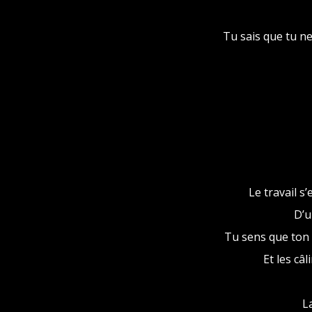
Tu sais que tu n
Le travail s
D’u
Tu sens que ton é
Et les câl
La